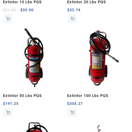
Extintor 10 Lbs PQS
Extintor 20 Lbs PQS
Original
Current
$
21.83
$
20.00
$
32.74
price
price
was:
is:
$21.83.
$20.00.
Extintor 50 Lbs PQS
Extintor 100 Lbs PQS
$
191.25
$
304.27