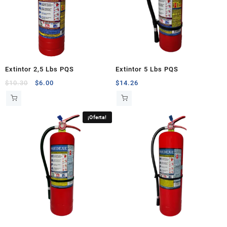
Extintor 2,5 Lbs PQS
Extintor 5 Lbs PQS
Original
Current
$
10.30
$
6.00
$
14.26
price
price
was:
is:
$10.30.
$6.00.
¡Oferta!