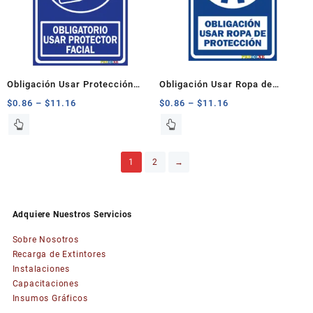
se
se
pueden
pueden
elegir
elegir
en
en
la
la
página
página
Obligación Usar Protección
Obligación Usar Ropa de
de
de
Facial
Protección
$
0.86
–
$
11.16
$
0.86
–
$
11.16
producto
producto
Este
Este
producto
producto
tiene
tiene
1
2
→
múltiples
múltiples
variantes.
variantes.
Las
Las
opciones
opciones
Adquiere Nuestros Servicios
se
se
pueden
pueden
Sobre Nosotros
elegir
elegir
Recarga de Extintores
en
en
Instalaciones
la
la
Capacitaciones
página
página
Insumos Gráficos
de
de