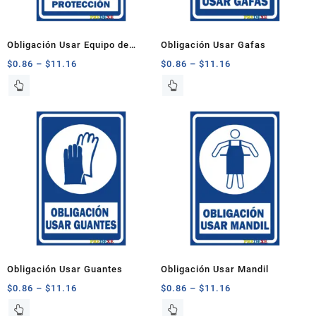
en
en
la
la
página
página
Obligación Usar Equipo de
Obligación Usar Gafas
de
de
Protección
$
0.86
–
$
11.16
$
0.86
–
$
11.16
producto
producto
Este
Este
producto
producto
tiene
tiene
múltiples
múltiples
variantes.
variantes.
Las
Las
opciones
opciones
se
se
pueden
pueden
elegir
elegir
en
en
la
la
página
página
Obligación Usar Guantes
Obligación Usar Mandil
de
de
$
0.86
–
$
11.16
$
0.86
–
$
11.16
producto
producto
Este
Este