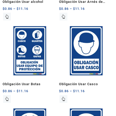
Obligación Usar alcohol
Obligación Usar Arnés de
de
de
Seguridad
$
0.86
–
$
11.16
$
0.86
–
$
11.16
producto
producto
Este
Este
producto
producto
tiene
tiene
múltiples
múltiples
variantes.
variantes.
Las
Las
opciones
opciones
se
se
pueden
pueden
elegir
elegir
en
en
la
la
página
página
Obligación Usar Botas
Obligación Usar Casco
de
de
$
0.86
–
$
11.16
$
0.86
–
$
11.16
producto
producto
Este
Este
producto
producto
tiene
tiene
múltiples
múltiples