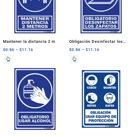
Mantener la distancia 2 m
Obligación Desinfectar los
Zapatos
$
0.86
–
$
11.16
$
0.86
–
$
11.16
Este
Este
producto
producto
tiene
tiene
múltiples
múltiples
variantes.
variantes.
Las
Las
opciones
opciones
se
se
pueden
pueden
elegir
elegir
en
en
la
la
página
página