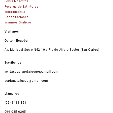
Sobre Nosotros
Las
Recarga de Extintores
opciones
Instalaciones
se
Capacitaciones
pueden
Insumos Gráficos
elegir
en
Visítanos
la
página
Quito - Ecuador
de
Av. Mariscal Sucre N62-10 y Flavio Alfaro Sector
(San Carlos)
producto
Escríbenos
ventasacplanetafuego@gmail.com
acplanetafuego@gmail.com
Llámanos
(02) 3411 351
099 035 6265