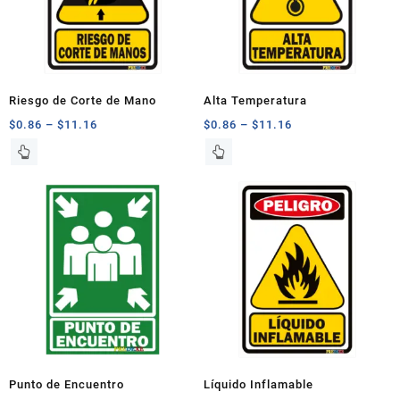
Riesgo de Corte de Mano
Alta Temperatura
$
0.86
–
$
11.16
$
0.86
–
$
11.16
Este
Este
producto
producto
tiene
tiene
múltiples
múltiples
variantes.
variantes.
Las
Las
opciones
opciones
se
se
pueden
pueden
elegir
elegir
en
en
la
la
página
página
Punto de Encuentro
Líquido Inflamable
de
de