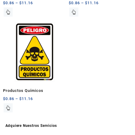
$
0.86
–
$
11.16
$
0.86
–
$
11.16
producto
producto
Este
Este
producto
producto
tiene
tiene
múltiples
múltiples
variantes.
variantes.
Las
Las
opciones
opciones
se
se
pueden
pueden
elegir
elegir
en
en
la
la
página
página
Productos Químicos
de
de
$
0.86
–
$
11.16
producto
producto
Este
producto
tiene
múltiples
Adquiere Nuestros Servicios
variantes.