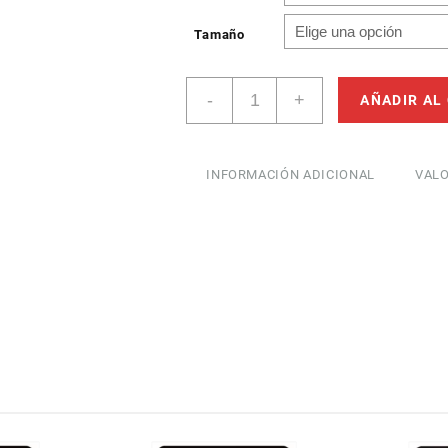
Tamaño
El
-
+
AÑADIR AL
ruido
excesivo
afecta
a
INFORMACIÓN ADICIONAL
VALO
la
salud
cantidad