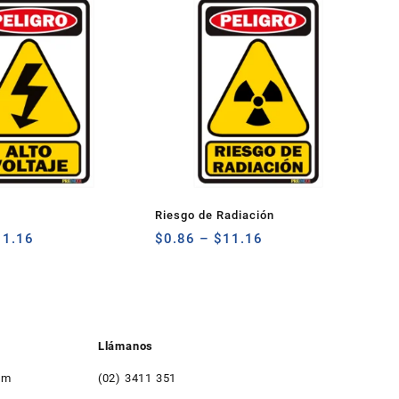
Riesgo de Radiación
11.16
$
0.86
–
$
11.16
Llámanos
om
(02) 3411 351