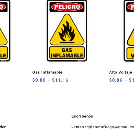
Gas Inflamable
Alto Voltaje
$
0.86
–
$
11.16
$
0.86
–
$
Escríbenos
ador
ventasacplanetafuego@gmail.c