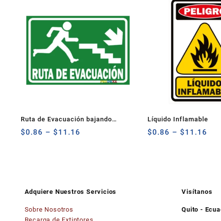
Ruta de Evacuación bajando
Líquido Inflamable
gradas Derecha
$
0.86
–
$
11.16
$
0.86
–
$
11.16
Adquiere Nuestros Servicios
Visítanos
Sobre Nosotros
Quito - Ecu
Recarga de Extintores