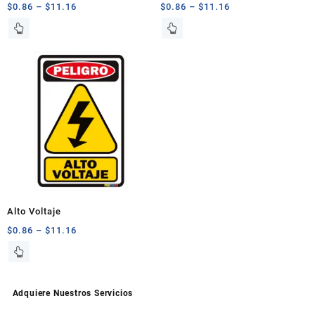
gradas Derecha
$
0.86
–
$
11.16
$
0.86
–
$
11.16
producto
producto
Este
Este
producto
producto
tiene
tiene
múltiples
múltiples
variantes.
variantes.
Las
Las
opciones
opciones
se
se
pueden
pueden
elegir
elegir
en
en
la
la
página
página
Alto Voltaje
de
de
$
0.86
–
$
11.16
producto
producto
Este
producto
tiene
múltiples
Adquiere Nuestros Servicios
variantes.