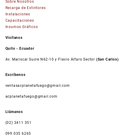
Sobre Nosotros
Las
Recarga de Extintores
opciones
Instalaciones
se
Capacitaciones
pueden
Insumos Gráficos
elegir
en
Visítanos
la
página
Quito - Ecuador
de
Av. Mariscal Sucre N62-10 y Flavio Alfaro Sector
(San Carlos)
producto
Escríbenos
ventasacplanetafuego@gmail.com
acplanetafuego@gmail.com
Llámanos
(02) 3411 351
099 035 6265