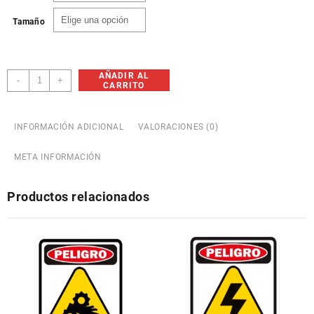
Tamaño
AÑADIR AL
Obligación
-
+
CARRITO
Usar
Casco
cantidad
INFORMACIÓN ADICIONAL
VALORACIONES (0)
META INFORMACIÓN
Productos relacionados