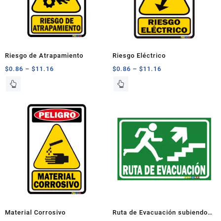
Riesgo de Atrapamiento
Riesgo Eléctrico
$
0.86
–
$
11.16
$
0.86
–
$
11.16
Este
Este
producto
producto
tiene
tiene
múltiples
múltiples
variantes.
variantes.
Las
Las
opciones
opciones
se
se
pueden
pueden
elegir
elegir
en
en
la
la
página
página
Material Corrosivo
Ruta de Evacuación subiendo
de
de