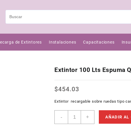
ecarga de Extintores
Instalaciones
Capacitaciones
Insu
Extintor 100 Lts Espuma 
$
454.03
Extintor recargable sobre ruedas tipo ca
Extintor
-
+
AÑADIR AL
100
Lts