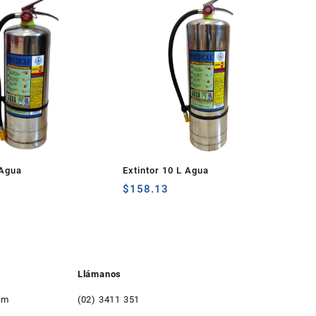
 Agua
Extintor 10 L Agua
$
158.13
Llámanos
om
(02) 3411 351