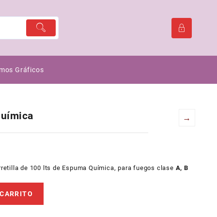
mos Gráficos
Química
→
rretilla de 100 lts de Espuma Química, para fuegos clase
A, B
 CARRITO