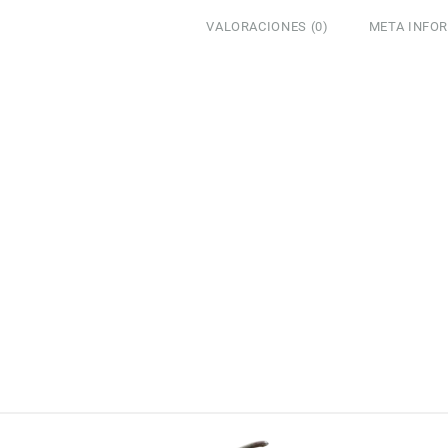
Espuma
Química
VALORACIONES (0)
META INFO
cantidad