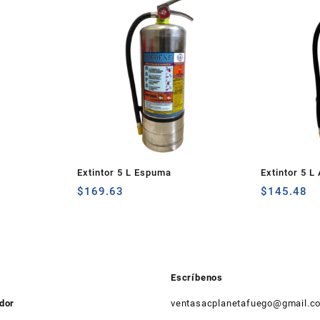
Extintor 5 L Espuma
Extintor 5 L
$
169.63
$
145.48
Escríbenos
ador
ventasacplanetafuego@gmail.c