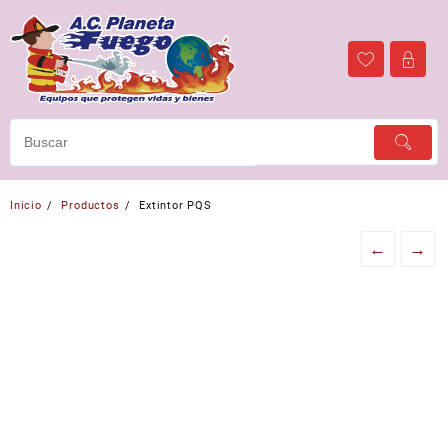
Ir
al
contenido
Inicio
Productos
Extintor PQS
←
→