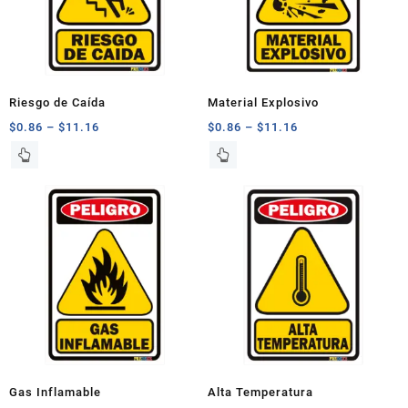
Riesgo de Caída
Material Explosivo
$
0.86
–
$
11.16
$
0.86
–
$
11.16
Este
Este
producto
producto
tiene
tiene
múltiples
múltiples
variantes.
variantes.
Las
Las
opciones
opciones
se
se
pueden
pueden
elegir
elegir
en
en
la
la
página
página
Gas Inflamable
Alta Temperatura
de
de