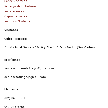
Sobre Nosotros
Las
Recarga de Extintores
opciones
Instalaciones
se
Capacitaciones
pueden
Insumos Gráficos
elegir
en
Visítanos
la
página
Quito - Ecuador
de
Av. Mariscal Sucre N62-10 y Flavio Alfaro Sector
(San Carlos)
producto
Escríbenos
ventasacplanetafuego@gmail.com
acplanetafuego@gmail.com
Llámanos
(02) 3411 351
099 035 6265