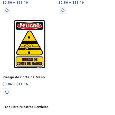
$
0.86
–
$
11.16
$
0.86
–
$
11.16
producto
producto
Este
Este
producto
producto
tiene
tiene
múltiples
múltiples
variantes.
variantes.
Las
Las
opciones
opciones
se
se
pueden
pueden
elegir
elegir
en
en
la
la
página
página
Riesgo de Corte de Mano
de
de
$
0.86
–
$
11.16
producto
producto
Este
producto
tiene
múltiples
Adquiere Nuestros Servicios
variantes.