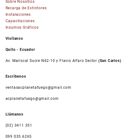
Sobre Nosotros
Las
Recarga de Extintores
opciones
Instalaciones
se
Capacitaciones
pueden
Insumos Gráficos
elegir
en
Visítanos
la
página
Quito - Ecuador
de
Av. Mariscal Sucre N62-10 y Flavio Alfaro Sector
(San Carlos)
producto
Escríbenos
ventasacplanetafuego@gmail.com
acplanetafuego@gmail.com
Llámanos
(02) 3411 351
099 035 6265