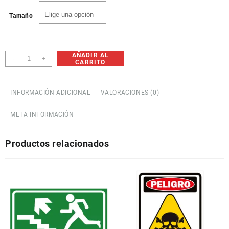
Tamaño
AÑADIR AL
Salida
-
+
CARRITO
de
Emergencia
Derecha
INFORMACIÓN ADICIONAL
VALORACIONES (0)
cantidad
META INFORMACIÓN
Productos relacionados