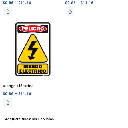
$
0.86
–
$
11.16
$
0.86
–
$
11.16
producto
producto
Este
Este
producto
producto
tiene
tiene
múltiples
múltiples
variantes.
variantes.
Las
Las
opciones
opciones
se
se
pueden
pueden
elegir
elegir
en
en
la
la
página
página
Riesgo Eléctrico
de
de
$
0.86
–
$
11.16
producto
producto
Este
producto
tiene
múltiples
Adquiere Nuestros Servicios
variantes.