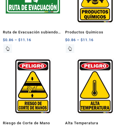
Ruta de Evacuación subiendo
Productos Químicos
gradas Izquierda
$
0.86
–
$
11.16
$
0.86
–
$
11.16
Este
Este
producto
producto
tiene
tiene
múltiples
múltiples
variantes.
variantes.
Las
Las
opciones
opciones
se
se
pueden
pueden
elegir
elegir
en
en
la
la
página
página
Riesgo de Corte de Mano
Alta Temperatura
de
de