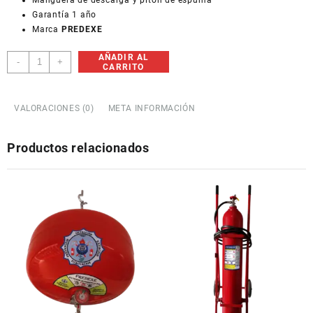
Manguera de descarga y pitón de espuma
Garantía 1 año
Marca
PREDEXE
AÑADIR AL
Extintor
-
+
CARRITO
10
L
Espuma
VALORACIONES (0)
META INFORMACIÓN
cantidad
Productos relacionados