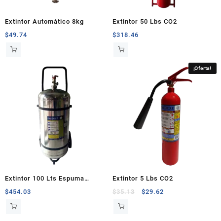
Extintor Automático 8kg
Extintor 50 Lbs CO2
$
49.74
$
318.46
¡Oferta!
Extintor 100 Lts Espuma
Extintor 5 Lbs CO2
Química
Original
Current
$
454.03
$
35.13
$
29.62
price
price
was:
is: