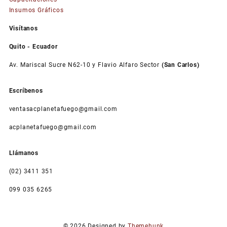
Insumos Gráficos
Visítanos
Quito - Ecuador
Av. Mariscal Sucre N62-10 y Flavio Alfaro Sector
(San Carlos)
Escríbenos
ventasacplanetafuego@gmail.com
acplanetafuego@gmail.com
Llámanos
(02) 3411 351
099 035 6265
© 2026
Designed by
Themehunk