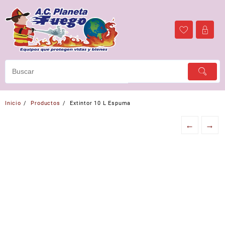
Ir
al
contenido
Inicio
Productos
Extintor 10 L Espuma
←
→